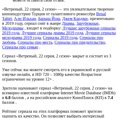
можете оставить свой отзыв.
«Ветреный, 22 серия, 2 сезон» — это увлекательное творение
киноиндустрии Турция от талантливого режиссёра
Benal
Tahiri
,
Али Ильхан
,
Барыш Йош
,
Джем Карджи
, презентовано
в 2019 году, сериал снят в жанре
Драмы
,
Зарубежные
,
Мелодрамы
, входит в подборку:
Лучшие зарубежные сериалы
2019 года
,
Лучшие сериалы драмы 2019 года
,
Лучшие сериалы
мелодрамы 2019 года
,
Сериалы 2019 года
,
Сериалы про
любовь
,
Сериалы про месть
,
Сериалы про предательство
,
Сериалы про семью
.
Сериал «Ветреный, 22 серия, 2 сезон» закрыт и состоит из 3
сезонов.
Уже сейчас вы можете смотреть его в украинской и русской
озвучке онлайн, в HD 720 – 1080p качестве Возрастное
ограничение на уровне 12+ .
Зрители оценивают сериал «Ветреный, 22 серия, 2 сезон» на
всемирно известной платформе Internet Movie Database (IMDb)
в
6.8
баллов , а на российском аналоге КиноПоиск (КП) в
7.4
баллов .
Рейтинг сериала на этих платформах поможет зрителю
оценить их качество. Он позволяет выбрать интересный