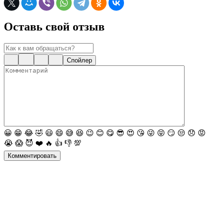
Оставь свой отзыв
Спойлер
😀
😁
😂
🤣
😃
😄
😅
😆
😉
😊
😋
😎
😍
😘
😜
😝
😏
😒
😞
😡
😭
😱
😈
❤️
🔥
👍
👎
💯
Комментировать