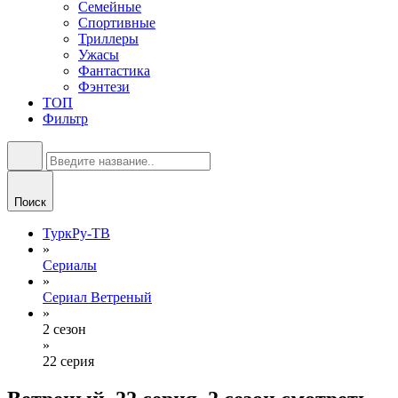
Семейные
Спортивные
Триллеры
Ужасы
Фантастика
Фэнтези
ТОП
Фильтр
Поиск
ТуркРу-ТВ
»
Сериалы
»
Сериал Ветреный
»
2 сезон
»
22 серия