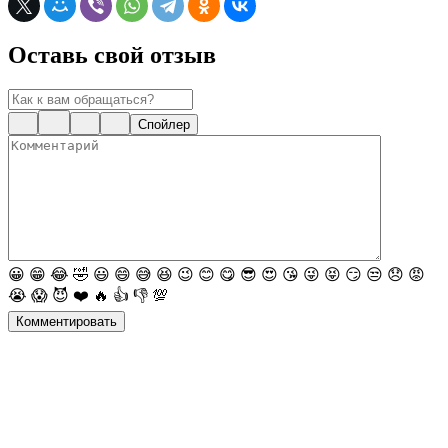
Оставь свой отзыв
Спойлер
😀
😁
😂
🤣
😃
😄
😅
😆
😉
😊
😋
😎
😍
😘
😜
😝
😏
😒
😞
😡
😭
😱
😈
❤️
🔥
👍
👎
💯
Комментировать