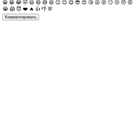
😀
😁
😂
🤣
😃
😄
😅
😆
😉
😊
😋
😎
😍
😘
😜
😝
😏
😒
😞
😡
😭
😱
😈
❤️
🔥
👍
👎
💯
Комментировать