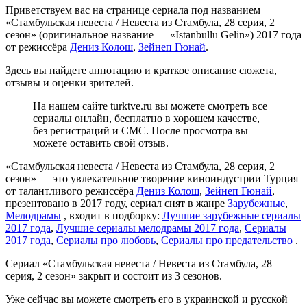
Приветствуем вас на странице сериала под названием
«Стамбульская невеста / Невеста из Стамбула, 28 серия, 2
сезон» (оригинальное название — «Istanbullu Gelin») 2017 года
от режиссёра
Дениз Колош
,
Зейнеп Гюнай
.
Здесь вы найдете аннотацию и краткое описание сюжета,
отзывы и оценки зрителей.
На нашем сайте turktve.ru вы можете смотреть все
сериалы онлайн, бесплатно в хорошем качестве,
без регистраций и СМС. После просмотра вы
можете оставить свой отзыв.
«Стамбульская невеста / Невеста из Стамбула, 28 серия, 2
сезон» — это увлекательное творение киноиндустрии Турция
от талантливого режиссёра
Дениз Колош
,
Зейнеп Гюнай
,
презентовано в 2017 году, сериал снят в жанре
Зарубежные
,
Мелодрамы
, входит в подборку:
Лучшие зарубежные сериалы
2017 года
,
Лучшие сериалы мелодрамы 2017 года
,
Сериалы
2017 года
,
Сериалы про любовь
,
Сериалы про предательство
.
Сериал «Стамбульская невеста / Невеста из Стамбула, 28
серия, 2 сезон» закрыт и состоит из 3 сезонов.
Уже сейчас вы можете смотреть его в украинской и русской