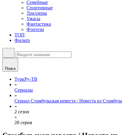
Семейные
Спортивные
Триллеры
Ужасы
Фантастика
Фэнтези
ТОП
Фильтр
Поиск
ТуркРу-ТВ
»
Сериалы
»
Сериал Стамбульская невеста / Невеста из Стамбула
»
2 сезон
»
28 серия