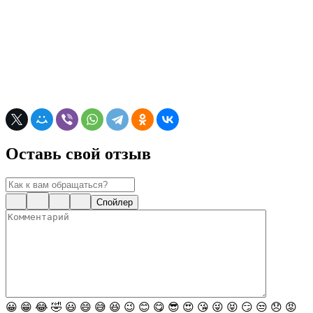
Оставь свой отзыв
Спойлер
😀
😁
😂
🤣
😃
😄
😅
😆
😉
😊
😋
😎
😍
😘
😜
😝
😏
😒
😞
😡