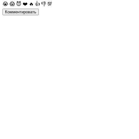
😭
😱
😈
❤️
🔥
👍
👎
💯
Комментировать