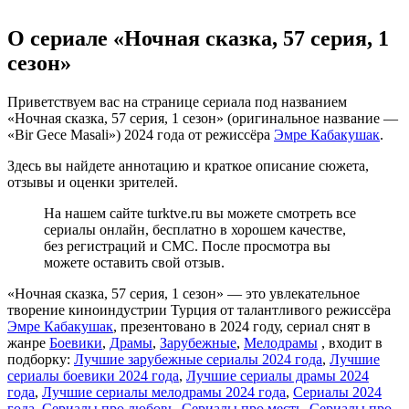
О сериале «Ночная сказка, 57 серия, 1
сезон»
Приветствуем вас на странице сериала под названием
«Ночная сказка, 57 серия, 1 сезон» (оригинальное название —
«Bir Gece Masali») 2024 года от режиссёра
Эмре Кабакушак
.
Здесь вы найдете аннотацию и краткое описание сюжета,
отзывы и оценки зрителей.
На нашем сайте turktve.ru вы можете смотреть все
сериалы онлайн, бесплатно в хорошем качестве,
без регистраций и СМС. После просмотра вы
можете оставить свой отзыв.
«Ночная сказка, 57 серия, 1 сезон» — это увлекательное
творение киноиндустрии Турция от талантливого режиссёра
Эмре Кабакушак
, презентовано в 2024 году, сериал снят в
жанре
Боевики
,
Драмы
,
Зарубежные
,
Мелодрамы
, входит в
подборку:
Лучшие зарубежные сериалы 2024 года
,
Лучшие
сериалы боевики 2024 года
,
Лучшие сериалы драмы 2024
года
,
Лучшие сериалы мелодрамы 2024 года
,
Сериалы 2024
года
,
Сериалы про любовь
,
Сериалы про месть
,
Сериалы про