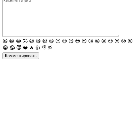
😀
😁
😂
🤣
😃
😄
😅
😆
😉
😊
😋
😎
😍
😘
😜
😝
😏
😒
😞
😡
😭
😱
😈
❤️
🔥
👍
👎
💯
Комментировать