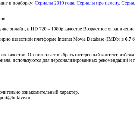
одит в подборку:
Сериалы 2019 года
,
Сериалы про измену
,
Сериа
нов.
учке онлайн, в HD 720 – 1080p качестве Возрастное ограничение 
мирно известной платформе Internet Movie Database (IMDb) в
6.7
б
их качество. Он позволяет выбрать интересный контент, избежат
риала, используются для персонализированных рекомендаций и 
лючительно ознакомительный характер.
ort@turktve.ru