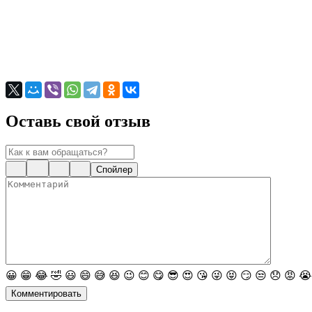
Оставь свой отзыв
Спойлер
😀
😁
😂
🤣
😃
😄
😅
😆
😉
😊
😋
😎
😍
😘
😜
😝
😏
😒
😞
😡
😭
Комментировать