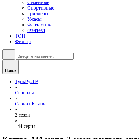
Семейные
Спортивные
Триллеры
Ужасы
Фантастика
Фэнтези
ТОП
Фильтр
Поиск
ТуркРу-ТВ
»
Сериалы
»
Сериал Клятва
»
2 сезон
»
144 серия