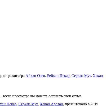
да от режиссёра
Айхан Озен
,
Рейхан Пекар
,
Серкан Мут
,
Хакан
. После просмотра вы можете оставить свой отзыв.
хан Пекар
,
Серкан Мут
,
Хакан Арслан
, презентовано в 2019