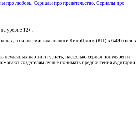
лы про любовь
,
Сериалы про предательство
,
Сериалы про
на уровне 12+ .
аллов , а на российском аналоге КиноПоиск (КП) в
6.49
баллов
ь неудачных картин и узнать, насколько сериал популярен и
помогают создателям лучше понимать предпочтения аудитории.