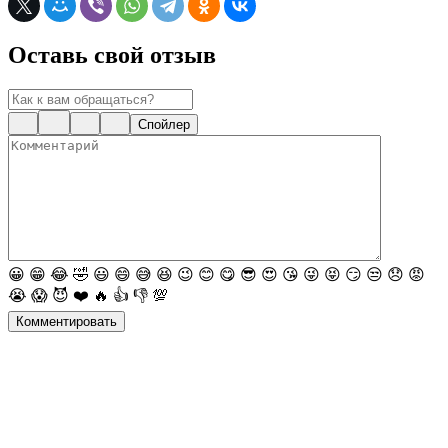
Оставь свой отзыв
Спойлер
😀
😁
😂
🤣
😃
😄
😅
😆
😉
😊
😋
😎
😍
😘
😜
😝
😏
😒
😞
😡
😭
😱
😈
❤️
🔥
👍
👎
💯
Комментировать