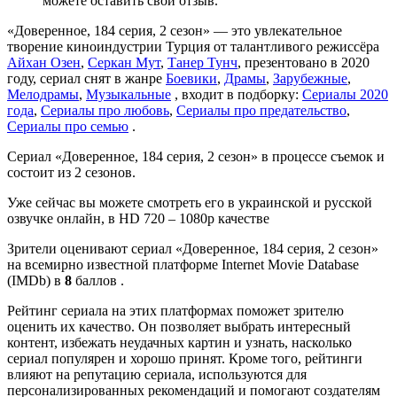
можете оставить свой отзыв.
«Доверенное, 184 серия, 2 сезон» — это увлекательное
творение киноиндустрии Турция от талантливого режиссёра
Айхан Озен
,
Серкан Мут
,
Танер Тунч
, презентовано в 2020
году, сериал снят в жанре
Боевики
,
Драмы
,
Зарубежные
,
Мелодрамы
,
Музыкальные
, входит в подборку:
Сериалы 2020
года
,
Сериалы про любовь
,
Сериалы про предательство
,
Сериалы про семью
.
Сериал «Доверенное, 184 серия, 2 сезон» в процессе съемок и
состоит из 2 сезонов.
Уже сейчас вы можете смотреть его в украинской и русской
озвучке онлайн, в HD 720 – 1080p качестве
Зрители оценивают сериал «Доверенное, 184 серия, 2 сезон»
на всемирно известной платформе Internet Movie Database
(IMDb) в
8
баллов .
Рейтинг сериала на этих платформах поможет зрителю
оценить их качество. Он позволяет выбрать интересный
контент, избежать неудачных картин и узнать, насколько
сериал популярен и хорошо принят. Кроме того, рейтинги
влияют на репутацию сериала, используются для
персонализированных рекомендаций и помогают создателям