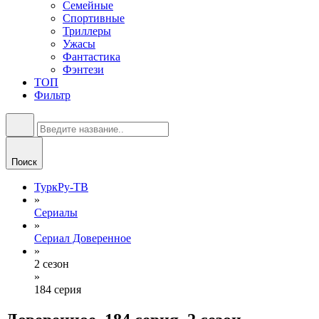
Семейные
Спортивные
Триллеры
Ужасы
Фантастика
Фэнтези
ТОП
Фильтр
Поиск
ТуркРу-ТВ
»
Сериалы
»
Сериал Доверенное
»
2 сезон
»
184 серия