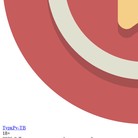
ТуркРу-ТВ
18+