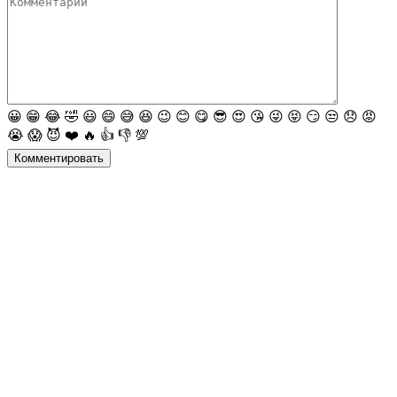
😀
😁
😂
🤣
😃
😄
😅
😆
😉
😊
😋
😎
😍
😘
😜
😝
😏
😒
😞
😡
😭
😱
😈
❤️
🔥
👍
👎
💯
Комментировать