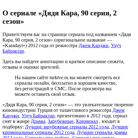
О сериале «Дядя Кара, 90 серия, 2
сезон»
Приветствуем вас на странице сериала под названием «Дядя
Кара, 90 серия, 2 сезон» (оригинальное название —
«Karadayi») 2012 года от режиссёра
Джем Карджи
,
Улуч
Байрактар
.
Здесь вы найдете аннотацию и краткое описание сюжета,
отзывы и оценки зрителей.
На нашем сайте turktve.ru вы можете смотреть все
сериалы онлайн, бесплатно в хорошем качестве,
без регистраций и СМС. После просмотра вы
можете оставить свой отзыв.
«Дядя Кара, 90 серия, 2 сезон» — это увлекательное творение
киноиндустрии Турция от талантливого режиссёра
Джем
Карджи
,
Улуч Байрактар
, презентовано в 2012 году, сериал
снят в жанре
Драмы
,
Зарубежные
,
Криминал
, входит в
подборку:
Лучшие зарубежные сериалы 2012 года
,
Лучшие
криминальные сериалы 2012 года
,
Лучшие сериалы драмы
2012 года
,
Сериалы про любовь
,
Сериалы про семью
,