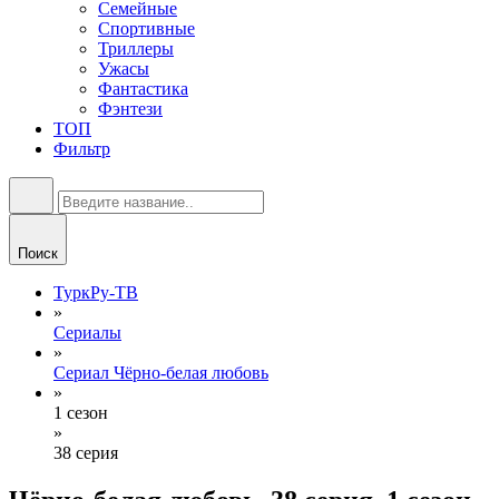
Семейные
Спортивные
Триллеры
Ужасы
Фантастика
Фэнтези
ТОП
Фильтр
Поиск
ТуркРу-ТВ
»
Сериалы
»
Сериал Чёрно-белая любовь
»
1 сезон
»
38 серия