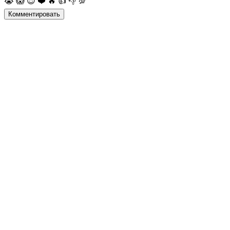
😭
😱
😈
❤️
🔥
👍
👎
💯
Комментировать