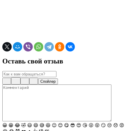
Оставь свой отзыв
Спойлер
😀
😁
😂
🤣
😃
😄
😅
😆
😉
😊
😋
😎
😍
😘
😜
😝
😏
😒
😞
😡