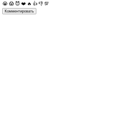
😭
😱
😈
❤️
🔥
👍
👎
💯
Комментировать