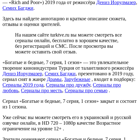
— «Rich and Poor») 2019 года от режиссёра
Дениз Иорулмазер
,
Семих Багджи
.
Здесь вы найдете аннотацию и краткое описание сюжета,
отзывы и оценки зрителей.
На нашем сайте turktve.ru вы можете смотреть все
сериалы онлайн, бесплатно в хорошем качестве,
без регистраций и СМС. После просмотра вы
можете оставить свой отзыв.
«Богатые и бедные, 7 серия, 1 сезон» — это увлекательное
творение киноиндустрии Турция от талантливого режиссёра
Дениз Иорулмазер
,
Семих Багджи
, презентовано в 2019 году,
сериал снят в жанре
Драмы
,
Зарубежные
, входит в подборку:
Сериалы 2019 года
,
Сериалы про дружбу
,
Сериалы про
любовь
,
Сериалы про месть
,
Сериалы про семью
.
Сериал «Богатые и бедные, 7 серия, 1 сезон» закрыт и состоит
из 1 сезона.
Уже сейчас вы можете смотреть его в украинской и русской
озвучке онлайн, в HD 720 – 1080p качестве Возрастное
ограничение на уровне 12+ .
Зрители оценивают сериал «Богатые и бедные, 7 серия, 1