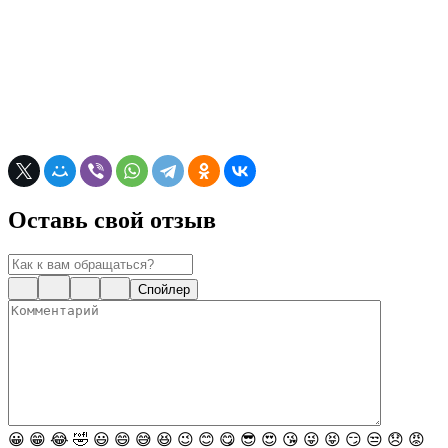
Оставь свой отзыв
Спойлер
😀
😁
😂
🤣
😃
😄
😅
😆
😉
😊
😋
😎
😍
😘
😜
😝
😏
😒
😞
😡