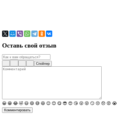
Оставь свой отзыв
Спойлер
😀
😁
😂
🤣
😃
😄
😅
😆
😉
😊
😋
😎
😍
😘
😜
😝
😏
😒
😞
😡
😭
Комментировать