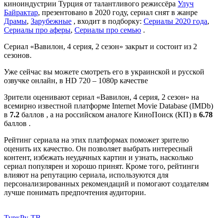
киноиндустрии Турция от талантливого режиссёра
Улуч
Байрактар
, презентовано в 2020 году, сериал снят в жанре
Драмы
,
Зарубежные
, входит в подборку:
Сериалы 2020 года
,
Сериалы про аферы
,
Сериалы про семью
.
Сериал «Вавилон, 4 серия, 2 сезон» закрыт и состоит из 2
сезонов.
Уже сейчас вы можете смотреть его в украинской и русской
озвучке онлайн, в HD 720 – 1080p качестве
Зрители оценивают сериал «Вавилон, 4 серия, 2 сезон» на
всемирно известной платформе Internet Movie Database (IMDb)
в
7.2
баллов , а на российском аналоге КиноПоиск (КП) в
6.78
баллов .
Рейтинг сериала на этих платформах поможет зрителю
оценить их качество. Он позволяет выбрать интересный
контент, избежать неудачных картин и узнать, насколько
сериал популярен и хорошо принят. Кроме того, рейтинги
влияют на репутацию сериала, используются для
персонализированных рекомендаций и помогают создателям
лучше понимать предпочтения аудитории.
ТуркРу-ТВ