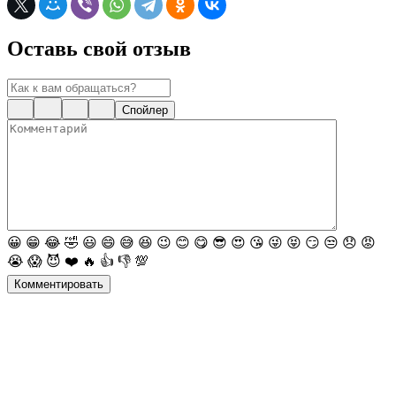
Оставь свой отзыв
Спойлер
😀
😁
😂
🤣
😃
😄
😅
😆
😉
😊
😋
😎
😍
😘
😜
😝
😏
😒
😞
😡
😭
😱
😈
❤️
🔥
👍
👎
💯
Комментировать