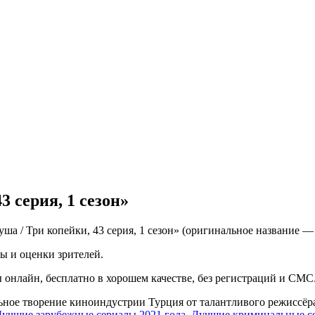
3 серия, 1 сезон»
ша / Три копейки, 43 серия, 1 сезон» (оригинальное название —
ы и оценки зрителей.
лы онлайн, бесплатно в хорошем качестве, без регистраций и СМС
ельное творение киноиндустрии Турция от талантливого режиссё
учшие зарубежные сериалы 2021 года
,
Лучшие криминальные се