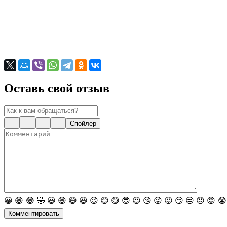
Оставь свой отзыв
Спойлер
😀
😁
😂
🤣
😃
😄
😅
😆
😉
😊
😋
😎
😍
😘
😜
😝
😏
😒
😞
😡
😭
Комментировать