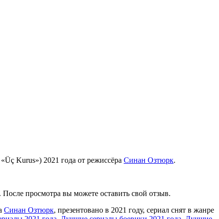
 «Üç Kurus») 2021 года от режиссёра
Синан Озтюрк
.
. После просмотра вы можете оставить свой отзыв.
ра
Синан Озтюрк
, презентовано в 2021 году, сериал снят в жанре
риалы 2021 года
,
Лучшие сериалы боевики 2021 года
,
Лучшие