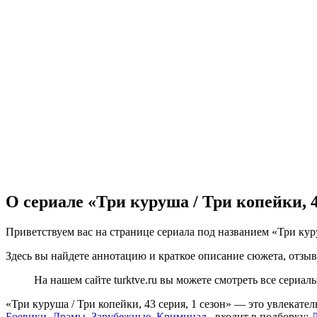
О сериале «Три куруша / Три копейки, 4
Приветствуем вас на странице сериала под названием «Три куру
Здесь вы найдете аннотацию и краткое описание сюжета, отзыв
На нашем сайте turktve.ru вы можете смотреть все сериа
«Три куруша / Три копейки, 43 серия, 1 сезон» — это увлекат
Боевики
,
Драмы
,
Зарубежные
,
Криминал
, входит в подборку:
Л