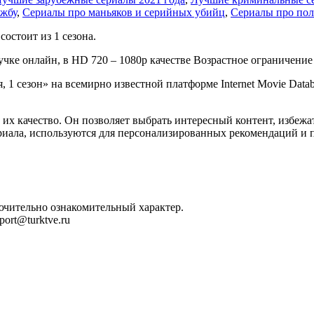
ужбу
,
Сериалы про маньяков и серийных убийц
,
Сериалы про по
состоит из 1 сезона.
учке онлайн, в HD 720 – 1080p качестве Возрастное ограничение 
, 1 сезон» на всемирно известной платформе Internet Movie Data
их качество. Он позволяет выбрать интересный контент, избежат
риала, используются для персонализированных рекомендаций и 
лючительно ознакомительный характер.
ort@turktve.ru