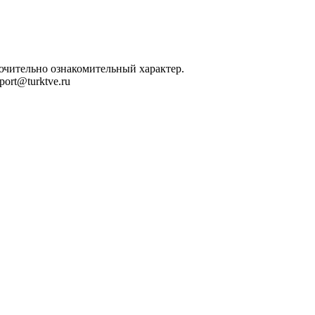
лючительно ознакомительный характер.
ort@turktve.ru