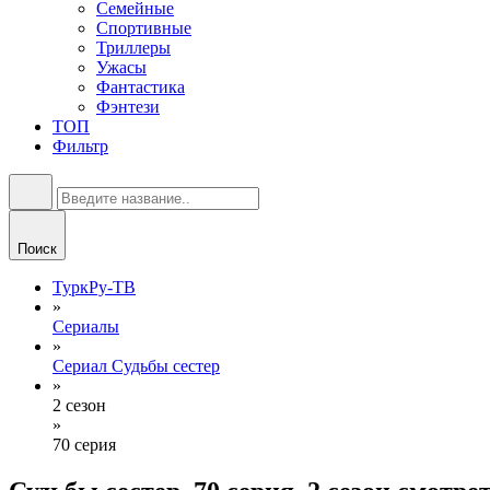
Семейные
Спортивные
Триллеры
Ужасы
Фантастика
Фэнтези
ТОП
Фильтр
Поиск
ТуркРу-ТВ
»
Сериалы
»
Сериал Судьбы сестер
»
2 сезон
»
70 серия