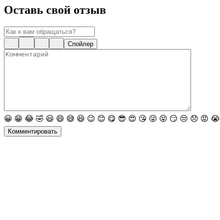
Оставь свой отзыв
Спойлер
😀
😁
😂
🤣
😃
😄
😅
😆
😉
😊
😋
😎
😍
😘
😜
😝
😏
😒
😞
😡
😭
Комментировать