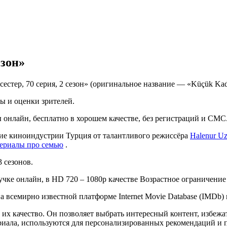
езон»
естер, 70 серия, 2 сезон» (оригинальное название — «Küçük Kad
ы и оценки зрителей.
лы онлайн, бесплатно в хорошем качестве, без регистраций и СМС
ение киноиндустрии Турция от талантливого режиссёра
Halenur U
ериалы про семью
.
3 сезонов.
учке онлайн, в HD 720 – 1080p качестве Возрастное ограничение 
на всемирно известной платформе Internet Movie Database (IMDb)
их качество. Он позволяет выбрать интересный контент, избежат
риала, используются для персонализированных рекомендаций и 