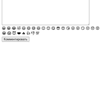
😀
😁
😂
🤣
😃
😄
😅
😆
😉
😊
😋
😎
😍
😘
😜
😝
😏
😒
😞
😡
😭
😱
😈
❤️
🔥
👍
👎
💯
Комментировать