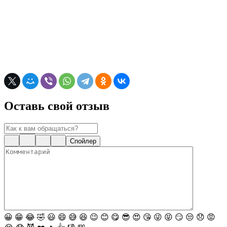
Оставь свой отзыв
Спойлер
😀
😁
😂
🤣
😃
😄
😅
😆
😉
😊
😋
😎
😍
😘
😜
😝
😏
😒
😞
😡