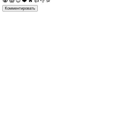
😭
😱
😈
❤️
🔥
👍
👎
💯
Комментировать