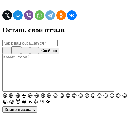
Оставь свой отзыв
Спойлер
😀
😁
😂
🤣
😃
😄
😅
😆
😉
😊
😋
😎
😍
😘
😜
😝
😏
😒
😞
😡
😭
😱
😈
❤️
🔥
👍
👎
💯
Комментировать