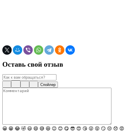
Оставь свой отзыв
Спойлер
😀
😁
😂
🤣
😃
😄
😅
😆
😉
😊
😋
😎
😍
😘
😜
😝
😏
😒
😞
😡