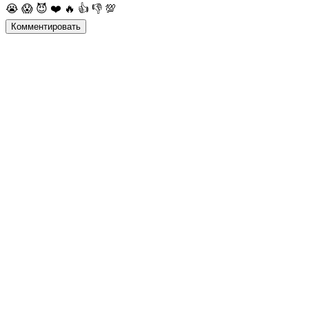
😭
😱
😈
❤️
🔥
👍
👎
💯
Комментировать