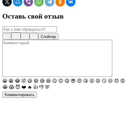
Оставь свой отзыв
Спойлер
😀
😁
😂
🤣
😃
😄
😅
😆
😉
😊
😋
😎
😍
😘
😜
😝
😏
😒
😞
😡
😭
😱
😈
❤️
🔥
👍
👎
💯
Комментировать