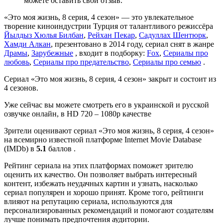
можете оставить свой отзыв.
«Это моя жизнь, 8 серия, 4 сезон» — это увлекательное
творение киноиндустрии Турция от талантливого режиссёра
Йылдыз Хюлья Билбан
,
Рейхан Пекар
,
Садуллах Шентюрк
,
Хамди Алкан
, презентовано в 2014 году, сериал снят в жанре
Драмы
,
Зарубежные
, входит в подборку:
Fox
,
Сериалы про
любовь
,
Сериалы про предательство
,
Сериалы про семью
.
Сериал «Это моя жизнь, 8 серия, 4 сезон» закрыт и состоит из
4 сезонов.
Уже сейчас вы можете смотреть его в украинской и русской
озвучке онлайн, в HD 720 – 1080p качестве
Зрители оценивают сериал «Это моя жизнь, 8 серия, 4 сезон»
на всемирно известной платформе Internet Movie Database
(IMDb) в
5.1
баллов .
Рейтинг сериала на этих платформах поможет зрителю
оценить их качество. Он позволяет выбрать интересный
контент, избежать неудачных картин и узнать, насколько
сериал популярен и хорошо принят. Кроме того, рейтинги
влияют на репутацию сериала, используются для
персонализированных рекомендаций и помогают создателям
лучше понимать предпочтения аудитории.