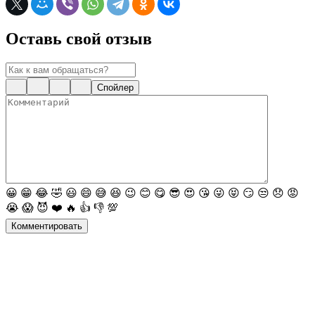
Оставь свой отзыв
Спойлер
😀
😁
😂
🤣
😃
😄
😅
😆
😉
😊
😋
😎
😍
😘
😜
😝
😏
😒
😞
😡
😭
😱
😈
❤️
🔥
👍
👎
💯
Комментировать