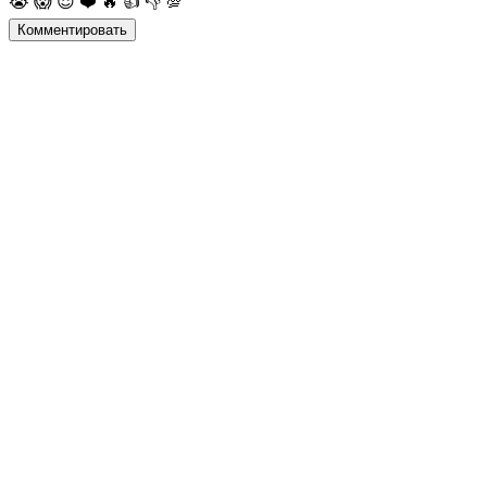
😭
😱
😈
❤️
🔥
👍
👎
💯
Комментировать