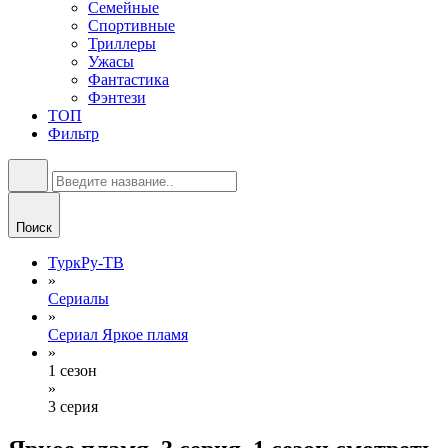
Семейные
Спортивные
Триллеры
Ужасы
Фантастика
Фэнтези
ТОП
Фильтр
Поиск
ТуркРу-ТВ
»
Сериалы
»
Сериал Яркое пламя
»
1 сезон
»
3 серия