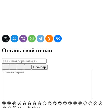
Оставь свой отзыв
Спойлер
😀
😁
😂
🤣
😃
😄
😅
😆
😉
😊
😋
😎
😍
😘
😜
😝
😏
😒
😞
😡