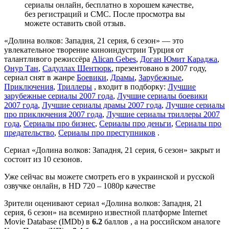
сериалы онлайн, бесплатно в хорошем качестве,
без регистраций и СМС. После просмотра вы
можете оставить свой отзыв.
«Долина волков: Западня, 21 серия, 6 сезон» — это
увлекательное творение киноиндустрии Турция от
талантливого режиссёра
Alican Gebes
,
Доган Юмит Караджа
,
Онур Тан
,
Садуллах Шентюрк
, презентовано в 2007 году,
сериал снят в жанре
Боевики
,
Драмы
,
Зарубежные
,
Приключения
,
Триллеры
, входит в подборку:
Лучшие
зарубежные сериалы 2007 года
,
Лучшие сериалы боевики
2007 года
,
Лучшие сериалы драмы 2007 года
,
Лучшие сериалы
про приключения 2007 года
,
Лучшие сериалы триллеры 2007
года
,
Сериалы про бизнес
,
Сериалы про деньги
,
Сериалы про
предательство
,
Сериалы про преступников
.
Сериал «Долина волков: Западня, 21 серия, 6 сезон» закрыт и
состоит из 10 сезонов.
Уже сейчас вы можете смотреть его в украинской и русской
озвучке онлайн, в HD 720 – 1080p качестве
Зрители оценивают сериал «Долина волков: Западня, 21
серия, 6 сезон» на всемирно известной платформе Internet
Movie Database (IMDb) в
6.2
баллов , а на российском аналоге