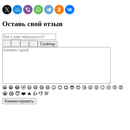
Оставь свой отзыв
Спойлер
😀
😁
😂
🤣
😃
😄
😅
😆
😉
😊
😋
😎
😍
😘
😜
😝
😏
😒
😞
😡
😭
😱
😈
❤️
🔥
👍
👎
💯
Комментировать