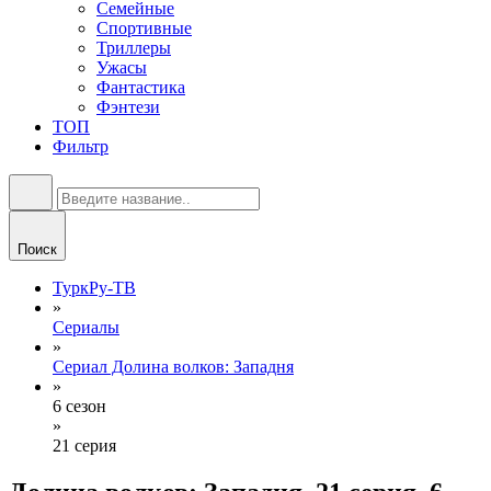
Семейные
Спортивные
Триллеры
Ужасы
Фантастика
Фэнтези
ТОП
Фильтр
Поиск
ТуркРу-ТВ
»
Сериалы
»
Сериал Долина волков: Западня
»
6 сезон
»
21 серия