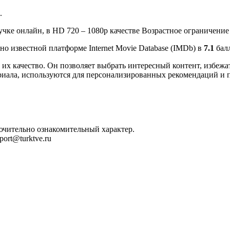
.
учке онлайн, в HD 720 – 1080p качестве Возрастное ограничение 
но известной платформе Internet Movie Database (IMDb) в
7.1
балл
их качество. Он позволяет выбрать интересный контент, избежат
риала, используются для персонализированных рекомендаций и 
лючительно ознакомительный характер.
ort@turktve.ru