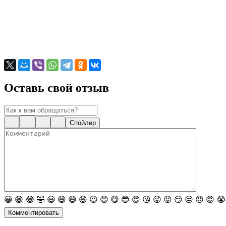
Оставь свой отзыв
Спойлер
😀
😁
😂
🤣
😃
😄
😅
😆
😉
😊
😋
😎
😍
😘
😜
😝
😏
😒
😞
😡
😭
Комментировать