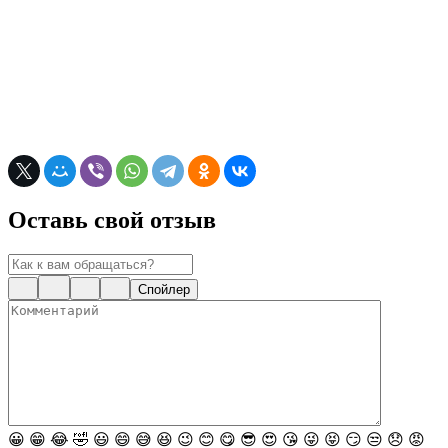
Оставь свой отзыв
Спойлер
😀
😁
😂
🤣
😃
😄
😅
😆
😉
😊
😋
😎
😍
😘
😜
😝
😏
😒
😞
😡