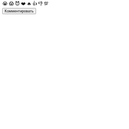
😭
😱
😈
❤️
🔥
👍
👎
💯
Комментировать