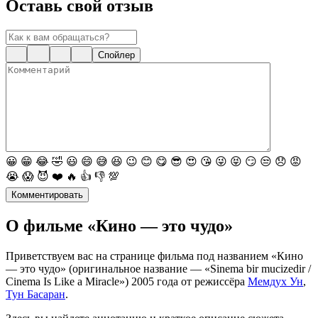
Оставь свой отзыв
Спойлер
😀
😁
😂
🤣
😃
😄
😅
😆
😉
😊
😋
😎
😍
😘
😜
😝
😏
😒
😞
😡
😭
😱
😈
❤️
🔥
👍
👎
💯
Комментировать
О фильме «Кино — это чудо»
Приветствуем вас на странице фильма под названием «Кино
— это чудо» (оригинальное название — «Sinema bir mucizedir /
Cinema Is Like a Miracle») 2005 года от режиссёра
Мемдух Ун
,
Тун Басаран
.