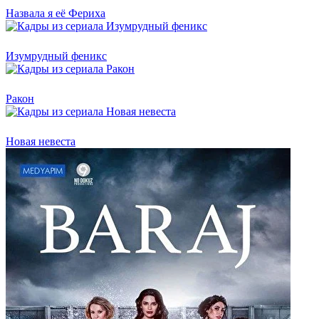
Назвала я её Фериха
Изумрудный феникс
Ракон
Новая невеста