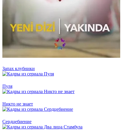
Запах клубники
Пуля
Никто не знает
Сердцебиение